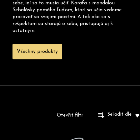
HLEDAT
sebe, iní sa to musia učiť. Karafa s mandalou
Sebalásky pomáha ľuďom, ktorí sa učia vedome
pracovať so svojimi pocitmi. A tak ako sa s
rešpektom sa starajú o seba, pristupujú aj k
D
ostatným.
o
p
o
Všechny produkty
r
u
č
u
j
e
m
e
V
Seřadit dle
Otevřít filtr
ý
p
i