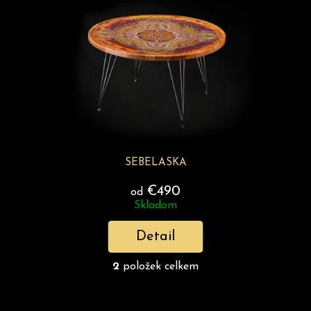
SEBELÁSKA
€490
od
Skladom
Detail
2
položek celkem
O
v
l