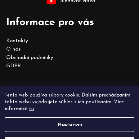
Sledovat videa
Informace pro vás
Kontakty
O nás
Obchodní podmínky
GDPR
Tento web používa súbory cookie. Ďalším prechádzaním
Vytvořil Shoptet
tohto webu vyjadrujete súhlas s ich používaním. Viac
Copyright 2026
Aquala.art | Dáváme Vašemu domovu
informácií
tu
.
duši
. Všechna práva vyhrazena.
Nastavení
Přejít
na