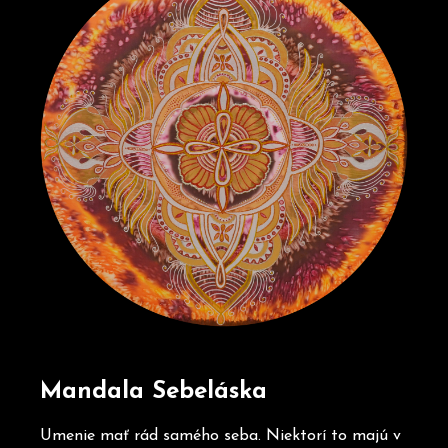
b
u
j
e
t
e
n
a
j
í
t
?
Mandala Sebeláska
Umenie mať rád samého seba. Niektorí to majú v