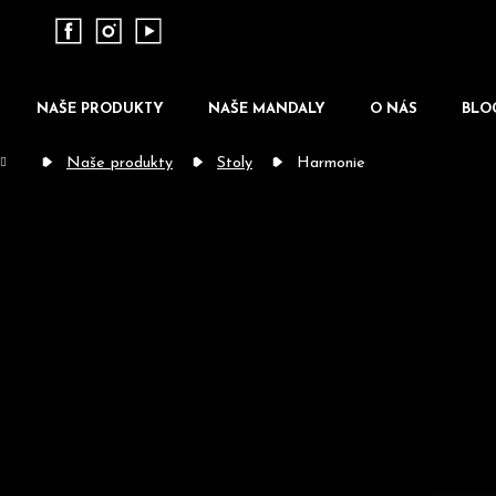
K
o
Zpět
Zpět
do obchodu
do obchodu
š
í
NAŠE PRODUKTY
NAŠE MANDALY
O NÁS
BLO
k
Domů
Naše produkty
Stoly
Harmonie