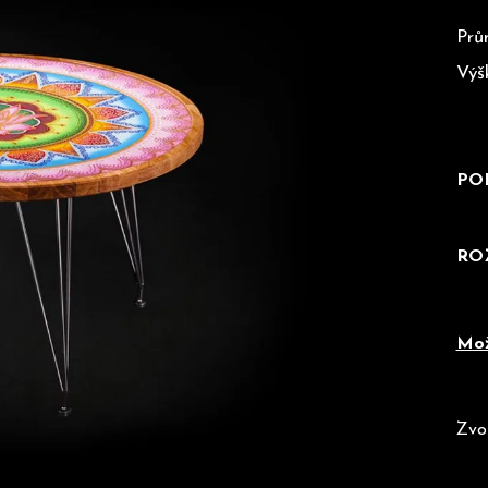
Prů
Výš
Doporučujeme
PO
RO
Mož
Zvo