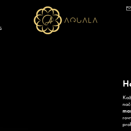
G
Co potřebujete najít?
H
Kaž
nač
ma
rovn
pro
HLEDAT