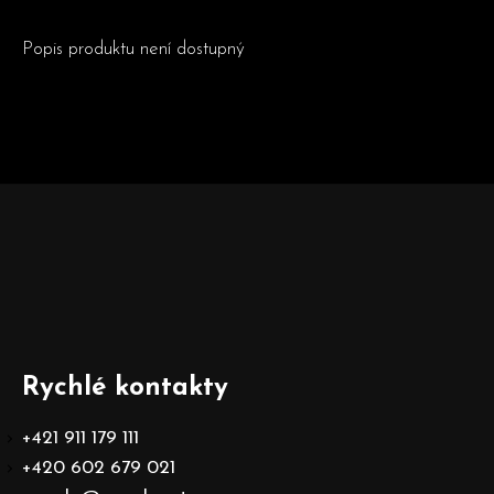
Popis produktu není dostupný
Z
á
p
a
t
Rychlé kontakty
í
+421 911 179 111
+420 602 679 021