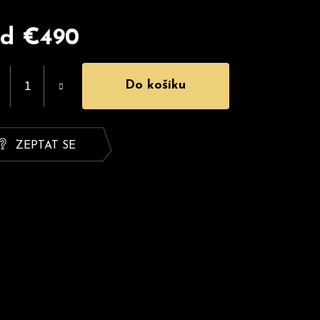
od
€490
rná
na:
Do košíku
ZEPTAT SE