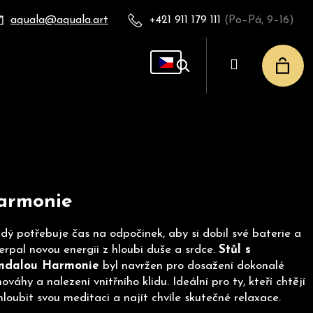
aquala@aquala.art
+421 911 179 111
(Po–Pá, 9–16)
Přihlášení
Nák
Hledat
košík
armonie
dý potřebuje čas na odpočinek, aby si dobil své baterie a
erpal novou energii z hloubi duše a srdce.
Stůl s
ndalou Harmonie
byl navržen pro dosažení dokonalé
ováhy a nalezení vnitřního klidu. Ideální pro ty, kteří chtějí
hloubit svou meditaci a najít chvíle skutečné relaxace.